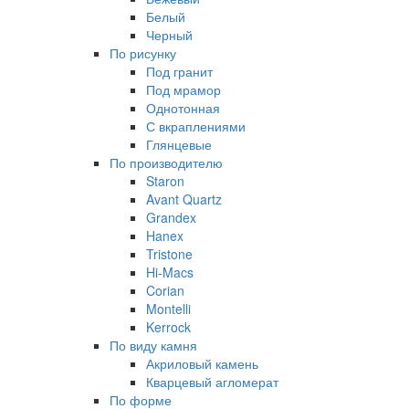
Белый
Черный
По рисунку
Под гранит
Под мрамор
Однотонная
С вкраплениями
Глянцевые
По производителю
Staron
Avant Quartz
Grandex
Hanex
Tristone
Hi-Macs
Corian
Montelli
Kerrock
По виду камня
Акриловый камень
Кварцевый агломерат
По форме