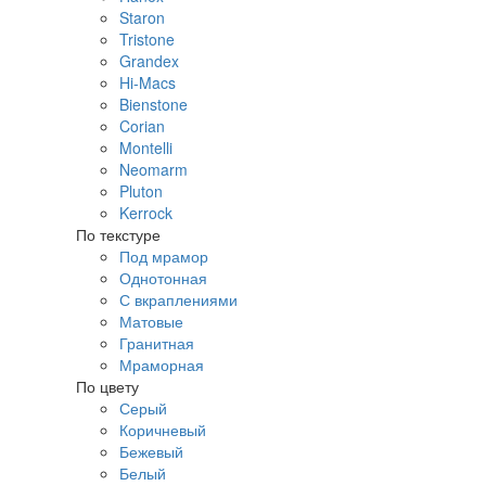
Staron
Tristone
Grandex
Hi-Macs
Bienstone
Corian
Montelli
Neomarm
Pluton
Kerrock
По текстуре
Под мрамор
Однотонная
С вкраплениями
Матовые
Гранитная
Мраморная
По цвету
Серый
Коричневый
Бежевый
Белый