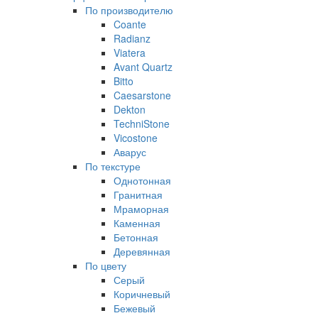
По производителю
Coante
Radianz
Viatera
Avant Quartz
Bitto
Caesarstone
Dekton
TechniStone
Vicostone
Аварус
По текстуре
Однотонная
Гранитная
Мраморная
Каменная
Бетонная
Деревянная
По цвету
Серый
Коричневый
Бежевый