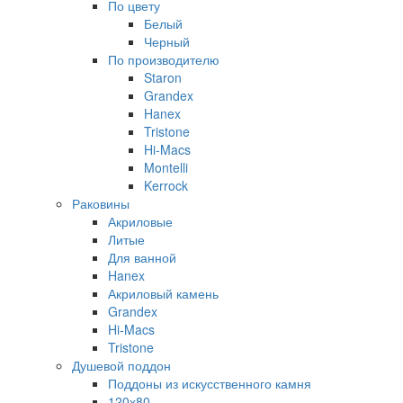
По цвету
Белый
Черный
По производителю
Staron
Grandex
Hanex
Tristone
Hi-Macs
Montelli
Kerrock
Раковины
Акриловые
Литые
Для ванной
Hanex
Акриловый камень
Grandex
Hi-Macs
Tristone
Душевой поддон
Поддоны из искусственного камня
120х80