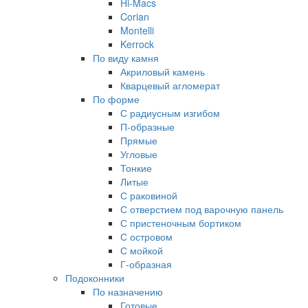
Hi-Macs
Corian
Montelli
Kerrock
По виду камня
Акриловый камень
Кварцевый агломерат
По форме
С радиусным изгибом
П-образные
Прямые
Угловые
Тонкие
Литые
С раковиной
С отверстием под варочную панель
С пристеночным бортиком
С островом
С мойкой
Г-образная
Подоконники
По назначению
Готовые