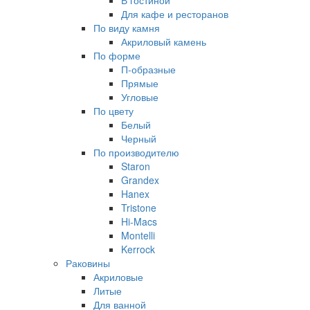
В гостиной
Для кафе и ресторанов
По виду камня
Акриловый камень
По форме
П-образные
Прямые
Угловые
По цвету
Белый
Черный
По производителю
Staron
Grandex
Hanex
Tristone
Hi-Macs
Montelli
Kerrock
Раковины
Акриловые
Литые
Для ванной