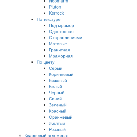
Neomarm
Pluton
Kerrock
По текстуре
Под мрамор
Однотонная
С вкраплениями
Матовые
Гранитная
Мраморная
По цвету
Серый
Коричневый
Бежевый
Белый
Черный
Синий
Зеленый
Красный
Оранжевый
Желтый
Розовый
Кварцевый агломерат