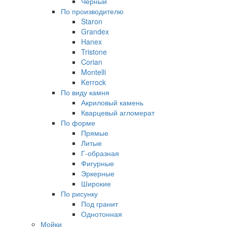
Черный
По производителю
Staron
Grandex
Hanex
Tristone
Corian
Montelli
Kerrock
По виду камня
Акриловый камень
Кварцевый агломерат
По форме
Прямые
Литые
Г-образная
Фигурные
Эркерные
Широкие
По рисунку
Под гранит
Однотонная
Мойки