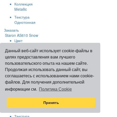
Коллекция
Metallic
Текстура
Однотонная
Заказать
Staron AS610 Snow
Цвет
Серый
Данный веб-сайт использует cookie-файлы в
Коллекция
целях предоставления вам лучшего
Aspen
пользовательского опыта на нашем сайте.
Текстура
Продолжая использовать данный сайт, вы
Гранитная
соглашаетесь с использованием нами cookie-
Заказать
файлов. Для получения дополнительной
Staron AB632 Brown
информации см.
Политика Cookie
Цвет
Коричневый
Принять
Коллекция
Aspen
Текстура