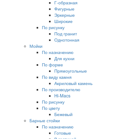
Г-образная
Фигурные
Эркерные
Широкие
По рисунку
Под гранит
Однотонная
Мойки
По назначению
Для кухни
По форме
Прямоугольные
По виду камня
Акриловый камень
По производителю
Hi-Macs
По рисунку
По цвету
Бежевый
Барные стойки
По назначению
Готовые