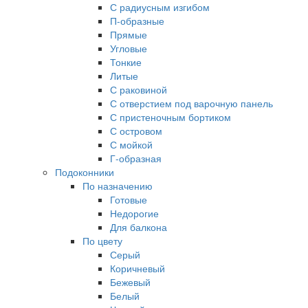
С радиусным изгибом
П-образные
Прямые
Угловые
Тонкие
Литые
С раковиной
С отверстием под варочную панель
С пристеночным бортиком
С островом
С мойкой
Г-образная
Подоконники
По назначению
Готовые
Недорогие
Для балкона
По цвету
Серый
Коричневый
Бежевый
Белый