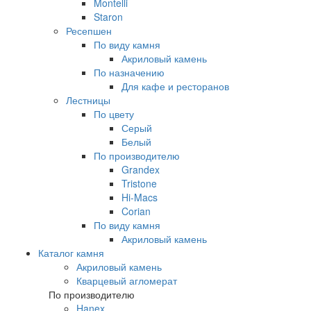
Montelli
Staron
Ресепшен
По виду камня
Акриловый камень
По назначению
Для кафе и ресторанов
Лестницы
По цвету
Серый
Белый
По производителю
Grandex
Tristone
Hi-Macs
Corian
По виду камня
Акриловый камень
Каталог камня
Акриловый камень
Кварцевый агломерат
По производителю
Hanex