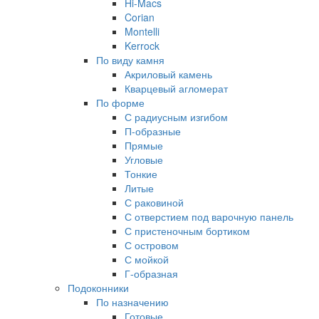
Hi-Macs
Corian
Montelli
Kerrock
По виду камня
Акриловый камень
Кварцевый агломерат
По форме
С радиусным изгибом
П-образные
Прямые
Угловые
Тонкие
Литые
С раковиной
С отверстием под варочную панель
С пристеночным бортиком
С островом
С мойкой
Г-образная
Подоконники
По назначению
Готовые