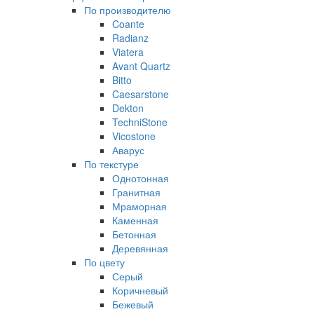
По производителю
Coante
Radianz
Viatera
Avant Quartz
Bitto
Caesarstone
Dekton
TechniStone
Vicostone
Аварус
По текстуре
Однотонная
Гранитная
Мраморная
Каменная
Бетонная
Деревянная
По цвету
Серый
Коричневый
Бежевый