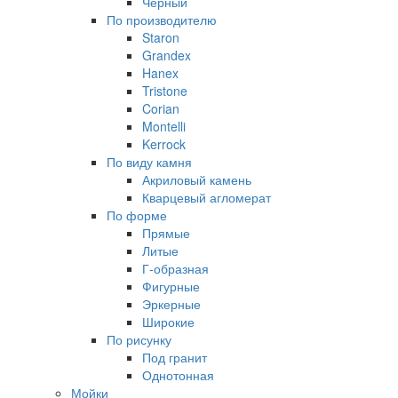
Черный
По производителю
Staron
Grandex
Hanex
Tristone
Corian
Montelli
Kerrock
По виду камня
Акриловый камень
Кварцевый агломерат
По форме
Прямые
Литые
Г-образная
Фигурные
Эркерные
Широкие
По рисунку
Под гранит
Однотонная
Мойки