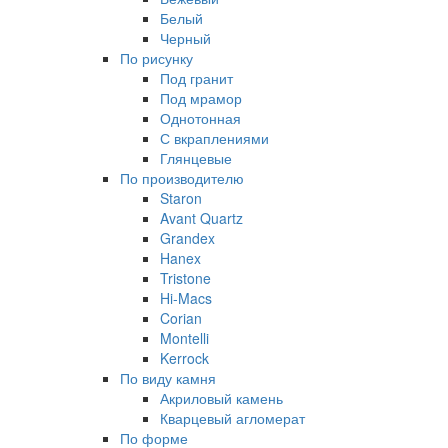
Белый
Черный
По рисунку
Под гранит
Под мрамор
Однотонная
С вкраплениями
Глянцевые
По производителю
Staron
Avant Quartz
Grandex
Hanex
Tristone
Hi-Macs
Corian
Montelli
Kerrock
По виду камня
Акриловый камень
Кварцевый агломерат
По форме