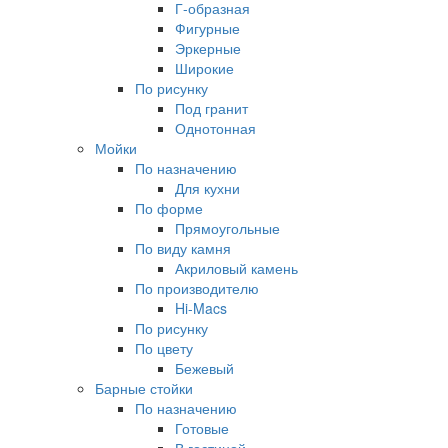
Г-образная
Фигурные
Эркерные
Широкие
По рисунку
Под гранит
Однотонная
Мойки
По назначению
Для кухни
По форме
Прямоугольные
По виду камня
Акриловый камень
По производителю
Hi-Macs
По рисунку
По цвету
Бежевый
Барные стойки
По назначению
Готовые