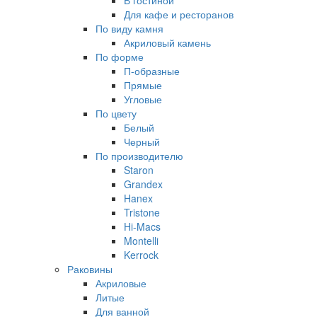
В гостиной
Для кафе и ресторанов
По виду камня
Акриловый камень
По форме
П-образные
Прямые
Угловые
По цвету
Белый
Черный
По производителю
Staron
Grandex
Hanex
Tristone
Hi-Macs
Montelli
Kerrock
Раковины
Акриловые
Литые
Для ванной