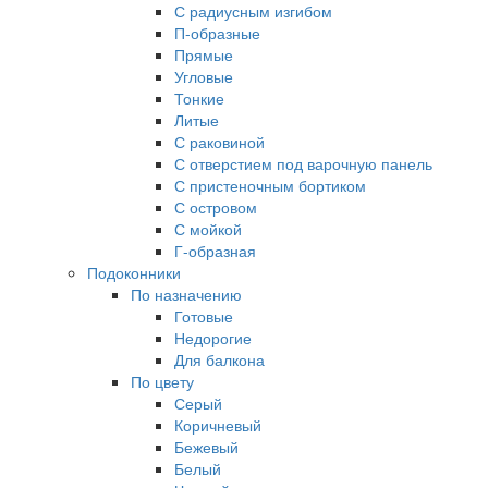
С радиусным изгибом
П-образные
Прямые
Угловые
Тонкие
Литые
С раковиной
С отверстием под варочную панель
С пристеночным бортиком
С островом
С мойкой
Г-образная
Подоконники
По назначению
Готовые
Недорогие
Для балкона
По цвету
Серый
Коричневый
Бежевый
Белый