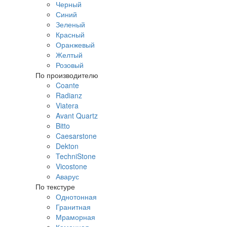
Черный
Синий
Зеленый
Красный
Оранжевый
Желтый
Розовый
По производителю
Coante
Radianz
Viatera
Avant Quartz
Bitto
Caesarstone
Dekton
TechniStone
Vicostone
Аварус
По текстуре
Однотонная
Гранитная
Мраморная