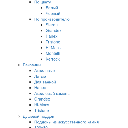
По цвету
Белый
Черный
По производителю
Staron
Grandex
Hanex
Tristone
Hi-Macs
Montelli
Kerrock
Раковины
Акриловые
Литые
Для ванной
Hanex
Акриловый камень
Grandex
Hi-Macs
Tristone
Душевой поддон
Поддоны из искусственного камня
120х80