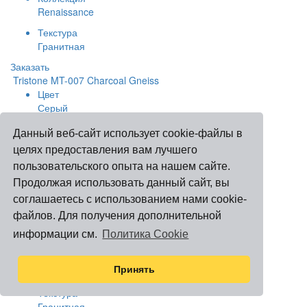
Renaissance
Текстура
Гранитная
Заказать
Tristone MT-007 Charcoal Gneiss
Цвет
Серый
Коллекция
Данный веб-сайт использует cookie-файлы в
Byzantine
целях предоставления вам лучшего
Текстура
пользовательского опыта на нашем сайте.
Гранитная
Продолжая использовать данный сайт, вы
Заказать
соглашаетесь с использованием нами cookie-
Tristone MT-004 Gloride
файлов. Для получения дополнительной
Цвет
информации см.
Политика Cookie
Бежевый
Коллекция
Принять
Byzantine
Текстура
Гранитная