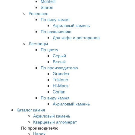
Montelli
Staron
Ресепшен
По виду камня
Акриловый камень
По назначению
Для кафе и ресторанов
Лестницы
По цвету
Серый
Белый
По производителю
Grandex
Tristone
Hi-Macs
Corian
По виду камня
Акриловый камень
Каталог камня
Акриловый камень
Кварцевый агломерат
По производителю
Hanex