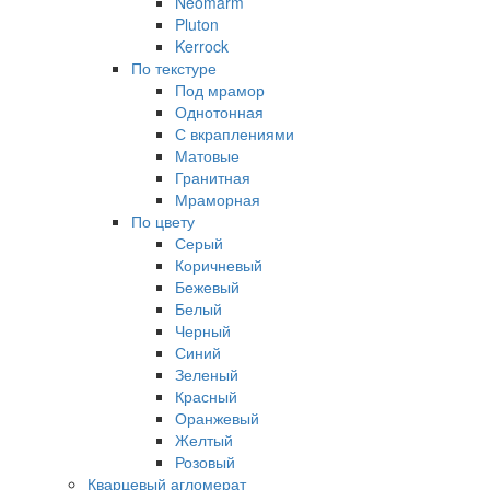
Neomarm
Pluton
Kerrock
По текстуре
Под мрамор
Однотонная
С вкраплениями
Матовые
Гранитная
Мраморная
По цвету
Серый
Коричневый
Бежевый
Белый
Черный
Синий
Зеленый
Красный
Оранжевый
Желтый
Розовый
Кварцевый агломерат