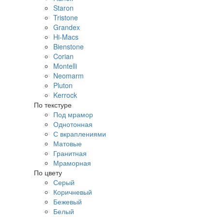
Staron
Tristone
Grandex
Hi-Macs
Bienstone
Corian
Montelli
Neomarm
Pluton
Kerrock
По текстуре
Под мрамор
Однотонная
С вкраплениями
Матовые
Гранитная
Мраморная
По цвету
Серый
Коричневый
Бежевый
Белый