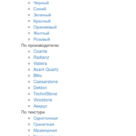
Черный
Синий
Зеленый
Красный
Оранжевый
Желтый
Розовый
По производителю
Coante
Radianz
Viatera
Avant Quartz
Bitto
Caesarstone
Dekton
TechniStone
Vicostone
Аварус
По текстуре
Однотонная
Гранитная
Мраморная