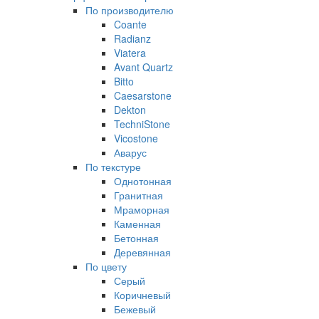
По производителю
Coante
Radianz
Viatera
Avant Quartz
Bitto
Caesarstone
Dekton
TechniStone
Vicostone
Аварус
По текстуре
Однотонная
Гранитная
Мраморная
Каменная
Бетонная
Деревянная
По цвету
Серый
Коричневый
Бежевый