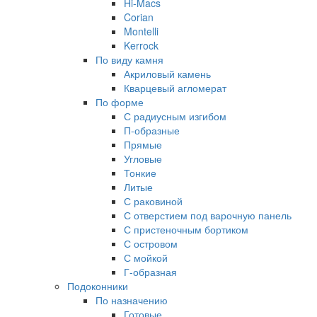
Hi-Macs
Corian
Montelli
Kerrock
По виду камня
Акриловый камень
Кварцевый агломерат
По форме
С радиусным изгибом
П-образные
Прямые
Угловые
Тонкие
Литые
С раковиной
С отверстием под варочную панель
С пристеночным бортиком
С островом
С мойкой
Г-образная
Подоконники
По назначению
Готовые