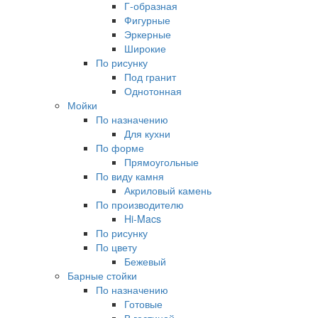
Г-образная
Фигурные
Эркерные
Широкие
По рисунку
Под гранит
Однотонная
Мойки
По назначению
Для кухни
По форме
Прямоугольные
По виду камня
Акриловый камень
По производителю
Hi-Macs
По рисунку
По цвету
Бежевый
Барные стойки
По назначению
Готовые