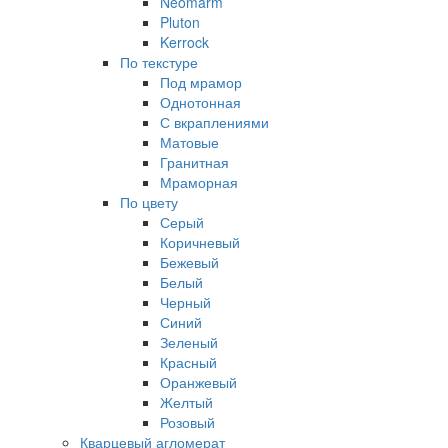
Neomarm
Pluton
Kerrock
По текстуре
Под мрамор
Однотонная
С вкраплениями
Матовые
Гранитная
Мраморная
По цвету
Серый
Коричневый
Бежевый
Белый
Черный
Синий
Зеленый
Красный
Оранжевый
Желтый
Розовый
Кварцевый агломерат