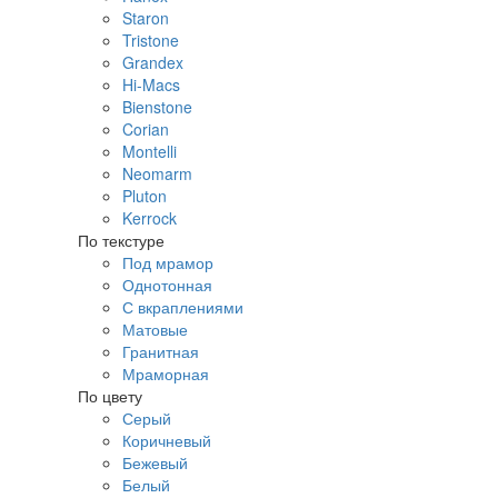
Staron
Tristone
Grandex
Hi-Macs
Bienstone
Corian
Montelli
Neomarm
Pluton
Kerrock
По текстуре
Под мрамор
Однотонная
С вкраплениями
Матовые
Гранитная
Мраморная
По цвету
Серый
Коричневый
Бежевый
Белый