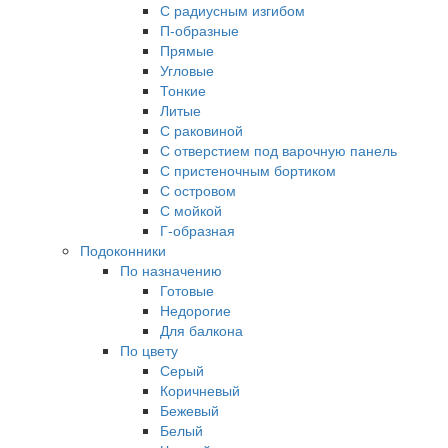
С радиусным изгибом
П-образные
Прямые
Угловые
Тонкие
Литые
С раковиной
С отверстием под варочную панель
С пристеночным бортиком
С островом
С мойкой
Г-образная
Подоконники
По назначению
Готовые
Недорогие
Для балкона
По цвету
Серый
Коричневый
Бежевый
Белый