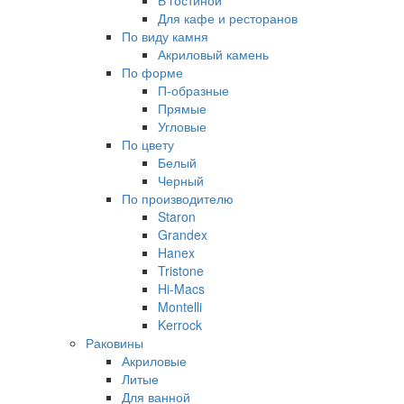
В гостиной
Для кафе и ресторанов
По виду камня
Акриловый камень
По форме
П-образные
Прямые
Угловые
По цвету
Белый
Черный
По производителю
Staron
Grandex
Hanex
Tristone
Hi-Macs
Montelli
Kerrock
Раковины
Акриловые
Литые
Для ванной