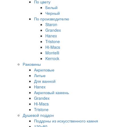
По цвету
Белый
Черный
По производителю
Staron
Grandex
Hanex
Tristone
Hi-Macs
Montelli
Kerrock
Раковины
Акриловые
Литые
Для ванной
Hanex
Акриловый камень
Grandex
Hi-Macs
Tristone
Душевой поддон
Поддоны из искусственного камня
120х80