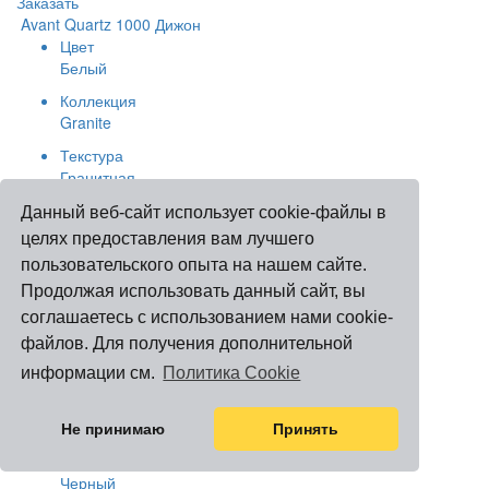
Заказать
Avant Quartz 1000 Дижон
Цвет
Белый
Коллекция
Granite
Текстура
Гранитная
Заказать
Данный веб-сайт использует cookie-файлы в
Avant Quartz 7670 Калакатта Кассель
целях предоставления вам лучшего
Цвет
пользовательского опыта на нашем сайте.
Серый
Продолжая использовать данный сайт, вы
Коллекция
соглашаетесь с использованием нами cookie-
Marble
файлов. Для получения дополнительной
Текстура
информации см.
Политика Cookie
Мраморная
Заказать
Не принимаю
Принять
Avant Quartz 7060 Калакатта Мон Сен-Мишель
Цвет
Черный