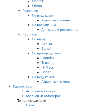
Montelli
Staron
Ресепшен
По виду камня
Акриловый камень
По назначению
Для кафе и ресторанов
Лестницы
По цвету
Серый
Белый
По производителю
Grandex
Tristone
Hi-Macs
Corian
По виду камня
Акриловый камень
Каталог камня
Акриловый камень
Кварцевый агломерат
По производителю
Hanex