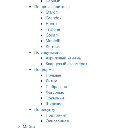
Черный
По производителю
Staron
Grandex
Hanex
Tristone
Corian
Montelli
Kerrock
По виду камня
Акриловый камень
Кварцевый агломерат
По форме
Прямые
Литые
Г-образная
Фигурные
Эркерные
Широкие
По рисунку
Под гранит
Однотонная
Мойки