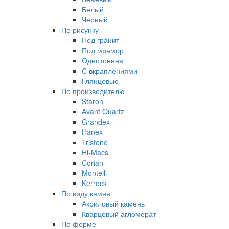
Белый
Черный
По рисунку
Под гранит
Под мрамор
Однотонная
С вкраплениями
Глянцевые
По производителю
Staron
Avant Quartz
Grandex
Hanex
Tristone
Hi-Macs
Corian
Montelli
Kerrock
По виду камня
Акриловый камень
Кварцевый агломерат
По форме