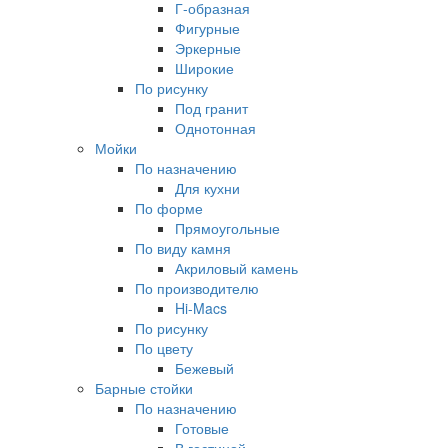
Г-образная
Фигурные
Эркерные
Широкие
По рисунку
Под гранит
Однотонная
Мойки
По назначению
Для кухни
По форме
Прямоугольные
По виду камня
Акриловый камень
По производителю
Hi-Macs
По рисунку
По цвету
Бежевый
Барные стойки
По назначению
Готовые