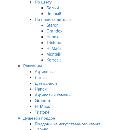
По цвету
Белый
Черный
По производителю
Staron
Grandex
Hanex
Tristone
Hi-Macs
Montelli
Kerrock
Раковины
Акриловые
Литые
Для ванной
Hanex
Акриловый камень
Grandex
Hi-Macs
Tristone
Душевой поддон
Поддоны из искусственного камня
120х80