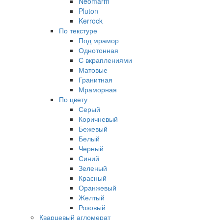
Neomarm
Pluton
Kerrock
По текстуре
Под мрамор
Однотонная
С вкраплениями
Матовые
Гранитная
Мраморная
По цвету
Серый
Коричневый
Бежевый
Белый
Черный
Синий
Зеленый
Красный
Оранжевый
Желтый
Розовый
Кварцевый агломерат