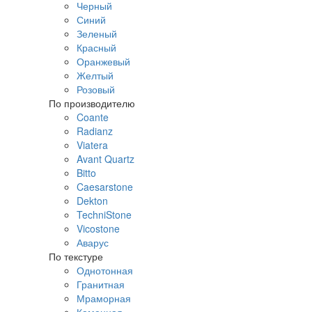
Черный
Синий
Зеленый
Красный
Оранжевый
Желтый
Розовый
По производителю
Coante
Radianz
Viatera
Avant Quartz
Bitto
Caesarstone
Dekton
TechniStone
Vicostone
Аварус
По текстуре
Однотонная
Гранитная
Мраморная