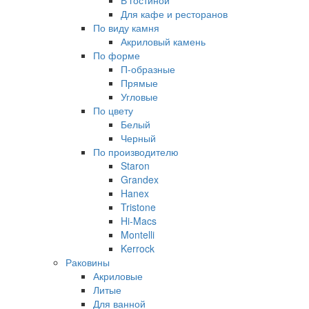
В гостиной
Для кафе и ресторанов
По виду камня
Акриловый камень
По форме
П-образные
Прямые
Угловые
По цвету
Белый
Черный
По производителю
Staron
Grandex
Hanex
Tristone
Hi-Macs
Montelli
Kerrock
Раковины
Акриловые
Литые
Для ванной