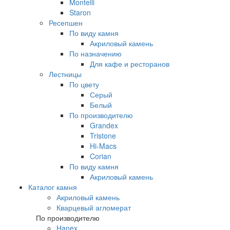
Montelli
Staron
Ресепшен
По виду камня
Акриловый камень
По назначению
Для кафе и ресторанов
Лестницы
По цвету
Серый
Белый
По производителю
Grandex
Tristone
Hi-Macs
Corian
По виду камня
Акриловый камень
Каталог камня
Акриловый камень
Кварцевый агломерат
По производителю
Hanex