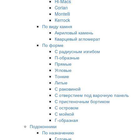
Hi-Macs
Corian
Montelli
Kerrock
По виду камня
Акриловый камень
Кварцевый агломерат
По форме
С радиусным изгибом
П-образные
Прямые
Угловые
Тонкие
Литые
С раковиной
С отверстием под варочную панель
С пристеночным бортиком
С островом
С мойкой
Г-образная
Подоконники
По назначению
Готовые