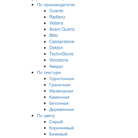
По производителю
Coante
Radianz
Viatera
Avant Quartz
Bitto
Caesarstone
Dekton
TechniStone
Vicostone
Аварус
По текстуре
Однотонная
Гранитная
Мраморная
Каменная
Бетонная
Деревянная
По цвету
Серый
Коричневый
Бежевый