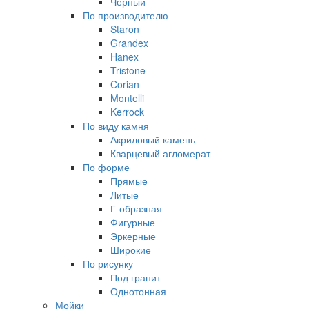
Черный
По производителю
Staron
Grandex
Hanex
Tristone
Corian
Montelli
Kerrock
По виду камня
Акриловый камень
Кварцевый агломерат
По форме
Прямые
Литые
Г-образная
Фигурные
Эркерные
Широкие
По рисунку
Под гранит
Однотонная
Мойки