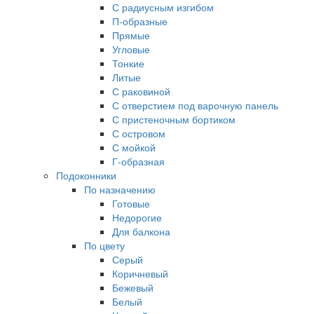
С радиусным изгибом
П-образные
Прямые
Угловые
Тонкие
Литые
С раковиной
С отверстием под варочную панель
С пристеночным бортиком
С островом
С мойкой
Г-образная
Подоконники
По назначению
Готовые
Недорогие
Для балкона
По цвету
Серый
Коричневый
Бежевый
Белый