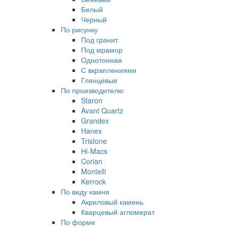
Белый
Черный
По рисунку
Под гранит
Под мрамор
Однотонная
С вкраплениями
Глянцевые
По производителю
Staron
Avant Quartz
Grandex
Hanex
Tristone
Hi-Macs
Corian
Montelli
Kerrock
По виду камня
Акриловый камень
Кварцевый агломерат
По форме