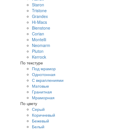
Staron
Tristone
Grandex
Hi-Macs
Bienstone
Corian
Montelli
Neomarm
Pluton
Kerrock
По текстуре
Под мрамор
Однотонная
С вкраплениями
Матовые
Гранитная
Мраморная
По цвету
Серый
Коричневый
Бежевый
Белый