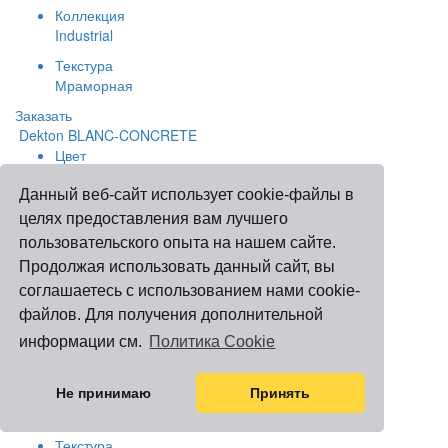
Коллекция
Industrial
Текстура
Мраморная
Заказать
Dekton BLANC-CONCRETE
Цвет
Белый
Данный веб-сайт использует cookie-файлы в
Коллекция
целях предоставления вам лучшего
Tech
пользовательского опыта на нашем сайте.
Текстура
Продолжая использовать данный сайт, вы
Однотонная
соглашаетесь с использованием нами cookie-
Заказать
файлов. Для получения дополнительной
Dekton QATAR
информации см.
Политика Cookie
Цвет
Бежевый
Не принимаю
Принять
Коллекция
Basiq Xgloss
Текстура